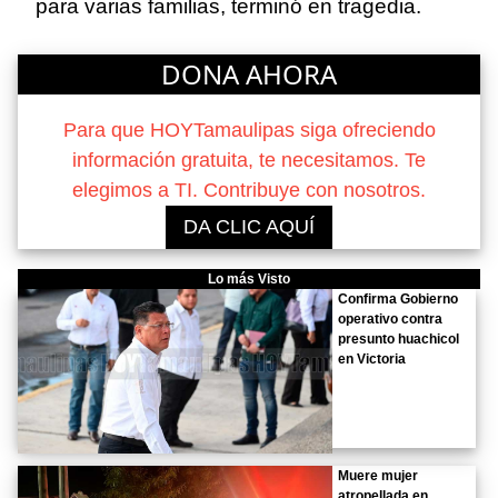
para varias familias, terminó en tragedia.
DONA AHORA
Para que HOYTamaulipas siga ofreciendo
información gratuita, te necesitamos. Te
elegimos a TI. Contribuye con nosotros.
DA CLIC AQUÍ
Lo más Visto
Confirma Gobierno
operativo contra
presunto huachicol
en Victoria
Muere mujer
atropellada en