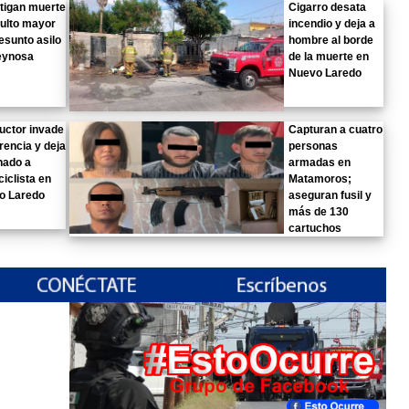
tigan muerte
Cigarro desata
ulto mayor
incendio y deja a
esunto asilo
hombre al borde
eynosa
de la muerte en
Nuevo Laredo
uctor invade
Capturan a cuatro
rencia y deja
personas
nado a
armadas en
iclista en
Matamoros;
o Laredo
aseguran fusil y
más de 130
cartuchos