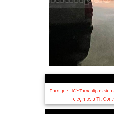
Para que HOYTamaulipas siga of
elegimos a TI. Cont