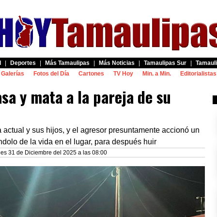
d
|
Deportes
|
Más Tamaulipas
|
Más Noticias
|
Tamaulipas Sur
|
Tamauli
Galerías
Fotos del Día
Cartones
TV Hoy
Min. a Min.
Editorialistas
sa y mata a la pareja de su
 actual y sus hijos, y el agresor presuntamente accionó un
dolo de la vida en el lugar, para después huir
les 31 de Diciembre del 2025 a las 08:00