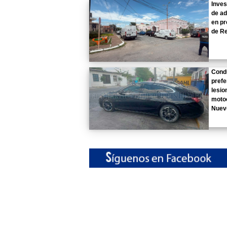
Inves
de ad
en pr
de R
Cond
prefe
lesio
motoc
Nuev