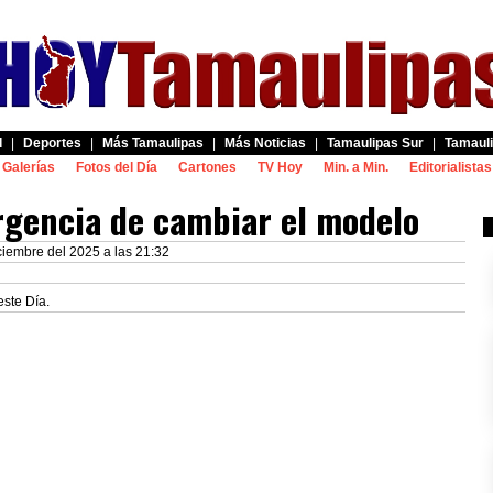
d
|
Deportes
|
Más Tamaulipas
|
Más Noticias
|
Tamaulipas Sur
|
Tamauli
Galerías
Fotos del Día
Cartones
TV Hoy
Min. a Min.
Editorialistas
rgencia de cambiar el modelo
ciembre del 2025 a las 21:32
este Día.