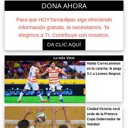
DONA AHORA
Para que HOYTamaulipas siga ofreciendo
información gratuita, te necesitamos. Te
elegimos a TI. Contribuye con nosotros.
DA CLIC AQUÍ
Lo más Visto
Habla Correcaminos
en la cancha: le pega
3-1 a Leones Negros
Ciudad Victoria será
sede de la Primera
Copa Gobernador de
Voleibol