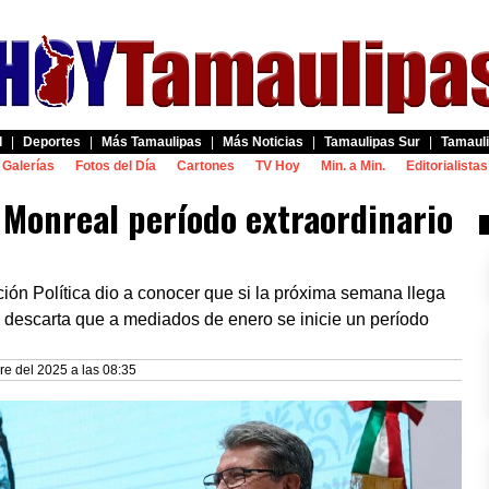
d
|
Deportes
|
Más Tamaulipas
|
Más Noticias
|
Tamaulipas Sur
|
Tamauli
Galerías
Fotos del Día
Cartones
TV Hoy
Min. a Min.
Editorialistas
 Monreal período extraordinario
ión Política dio a conocer que si la próxima semana llega
 se descarta que a mediados de enero se inicie un período
re del 2025 a las 08:35