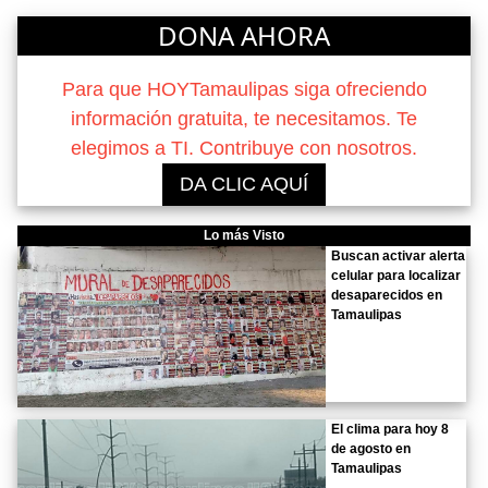
DONA AHORA
Para que HOYTamaulipas siga ofreciendo
información gratuita, te necesitamos. Te
elegimos a TI. Contribuye con nosotros.
DA CLIC AQUÍ
Lo más Visto
Buscan activar alerta
celular para localizar
desaparecidos en
Tamaulipas
El clima para hoy 8
de agosto en
Tamaulipas