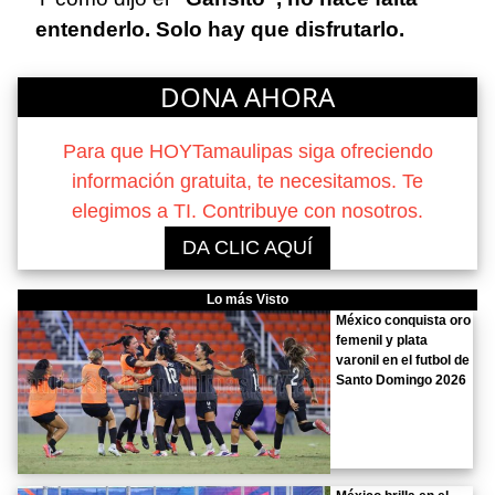
entenderlo. Solo hay que disfrutarlo.
DONA AHORA
Para que HOYTamaulipas siga ofreciendo
información gratuita, te necesitamos. Te
elegimos a TI. Contribuye con nosotros.
DA CLIC AQUÍ
Lo más Visto
México conquista oro
femenil y plata
varonil en el futbol de
Santo Domingo 2026