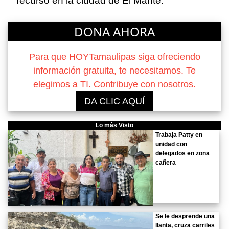
recurso en la ciudad de El Mante.
DONA AHORA
Para que HOYTamaulipas siga ofreciendo
información gratuita, te necesitamos. Te
elegimos a TI. Contribuye con nosotros.
DA CLIC AQUÍ
Lo más Visto
Trabaja Patty en
unidad con
delegados en zona
cañera
Se le desprende una
llanta, cruza carriles