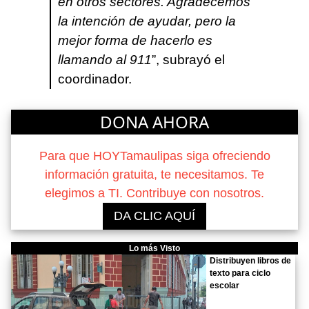
en otros sectores. Agradecemos
la intención de ayudar, pero la
mejor forma de hacerlo es
llamando al 911
”, subrayó el
coordinador.
DONA AHORA
Para que HOYTamaulipas siga ofreciendo
información gratuita, te necesitamos. Te
elegimos a TI. Contribuye con nosotros.
DA CLIC AQUÍ
Lo más Visto
Distribuyen libros de
texto para ciclo
escolar