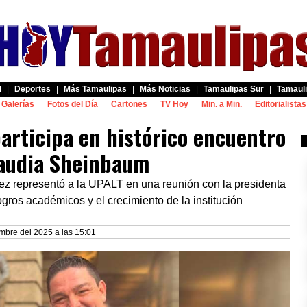
d
|
Deportes
|
Más Tamaulipas
|
Más Noticias
|
Tamaulipas Sur
|
Tamauli
Galerías
Fotos del Día
Cartones
TV Hoy
Min. a Min.
Editorialistas
articipa en histórico encuentro
laudia Sheinbaum
z representó a la UPALT en una reunión con la presidenta
ros académicos y el crecimiento de la institución
mbre del 2025 a las 15:01