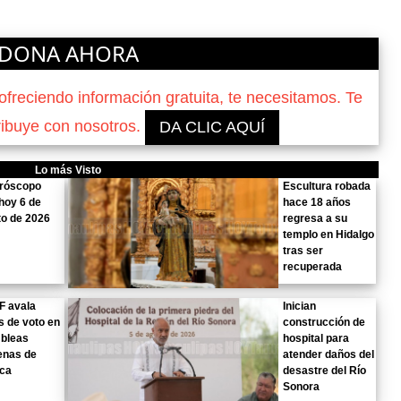
DONA AHORA
reciendo información gratuita, te necesitamos. Te
ribuye con nosotros.
DA CLIC AQUÍ
Lo más Visto
oróscopo
Escultura robada
hoy 6 de
hace 18 años
o de 2026
regresa a su
templo en Hidalgo
tras ser
recuperada
F avala
Inician
s de voto en
construcción de
bleas
hospital para
enas de
atender daños del
ca
desastre del Río
Sonora