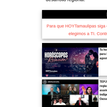
Para que HOYTamaulipas siga of
elegimos a TI. Cont
Tu h
para 
agost
TEPJ
regla
asam
indíg
Oaxa