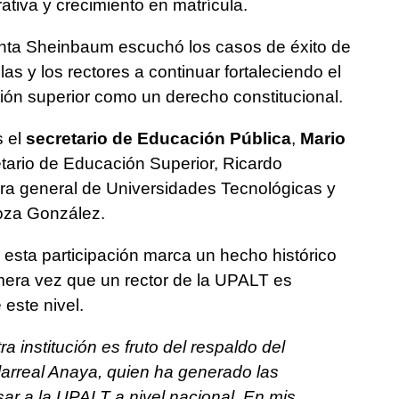
rativa y crecimiento en matrícula.
denta Sheinbaum escuchó los casos de éxito de
las y los rectores a continuar fortaleciendo el
ión superior como un derecho constitucional.
s el
secretario de Educación Pública
,
Mario
etario de Educación Superior, Ricardo
tora general de Universidades Tecnológicas y
oza González.
sta participación marca un hecho histórico
imera vez que un rector de la UPALT es
este nivel.
a institución es fruto del respaldo del
larreal Anaya, quien ha generado las
ar a la UPALT a nivel nacional. En mis