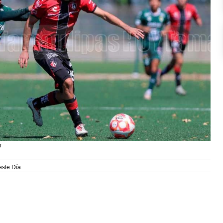
n
este Día.