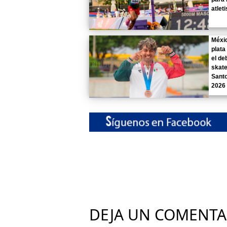
atlet
Méxi
plata
el de
skate
Sant
2026
DEJA UN COMENTA