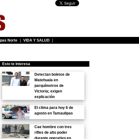
pas Norte
|
VIDA Y SALUD
|
Esto te Interesa
Detectan boletos de
Matehuala en
parquímetros de
Victoria; exigen
explicación
El clima para hoy 6 de
agosto en Tamaulipas
Cae hombre con tres
rifles de alto poder
durante operativo en