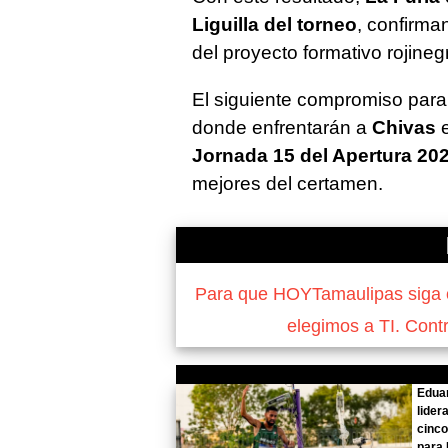
Liguilla del torneo
, confirma
del proyecto formativo rojineg
El siguiente compromiso para
donde enfrentarán a
Chivas
Jornada 15 del Apertura 20
mejores del certamen.
Para que HOYTamaulipas siga of
elegimos a TI. Cont
Edua
lider
cinco
para 