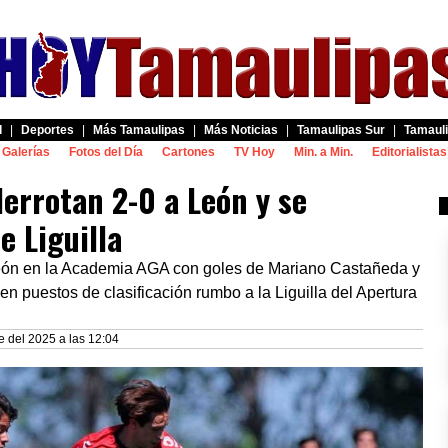
d
|
Deportes
|
Más Tamaulipas
|
Más Noticias
|
Tamaulipas Sur
|
Tamauli
Galerías
Fotos del Día
Cartones
TV Hoy
Min. a Min.
Editorialistas
errotan 2-0 a León y se
e Liguilla
León en la Academia AGA con goles de Mariano Castañeda y
puestos de clasificación rumbo a la Liguilla del Apertura
 del 2025 a las 12:04