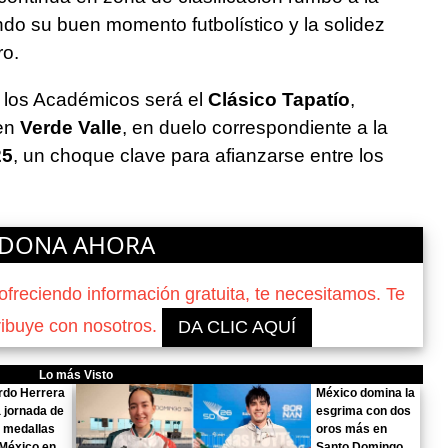
ndo su buen momento futbolístico y la solidez
ro.
 los Académicos será el
Clásico Tapatío
,
en
Verde Valle
, en duelo correspondiente a la
25
, un choque clave para afianzarse entre los
DONA AHORA
reciendo información gratuita, te necesitamos. Te
ribuye con nosotros.
DA CLIC AQUÍ
Lo más Visto
rdo Herrera
México domina la
a jornada de
esgrima con dos
 medallas
oros más en
México en
Santo Domingo