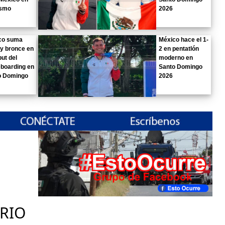
ismo
2026
co suma
México hace el 1-
 y bronce en
2 en pentatlón
but del
moderno en
boarding en
Santo Domingo
o Domingo
2026
RIO