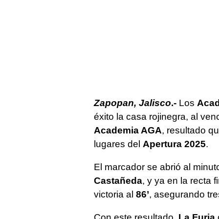
Zapopan, Jalisco
.-
Los
Acad
éxito la casa rojinegra, al ve
Academia AGA
, resultado q
lugares del
Apertura 2025
.
El marcador se abrió al minu
Castañeda
, y ya en la recta 
victoria al
86’
, asegurando tre
Con este resultado,
La Furia