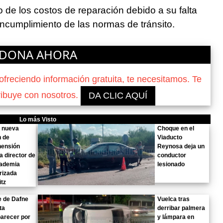
de los costos de reparación debido a su falta
 incumplimiento de las normas de tránsito.
DONA AHORA
reciendo información gratuita, te necesitamos. Te
ribuye con nosotros.
DA CLIC AQUÍ
Lo más Visto
n nueva
Choque en el
n de
Viaducto
hensión
Reynosa deja un
a director de
conductor
cademia
lesionado
arizada
tz
e de Dafne
Vuelca tras
ta
derribar palmera
arecer por
y lámpara en