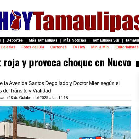
d
|
Deportes
|
Más Tamaulipas
|
Más Noticias
|
Tamaulipas Sur
|
Tamauli
Galerías
Fotos del Día
Cartones
TV Hoy
Min. a Min.
Editorialistas
z roja y provoca choque en Nuevo
de la Avenida Santos Degollado y Doctor Mier, según el
es de Tránsito y Vialidad
bado 18 de Octubre del 2025 a las 14:18