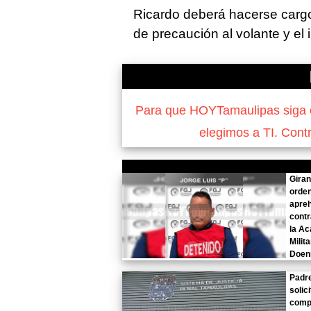
Ricardo deberá hacerse cargo 
de precaución al volante y el
Para que HOYTamaulipas siga of
elegimos a TI. Cont
Gira
orde
apre
contr
la A
Milit
Doeni
Padr
solici
comp