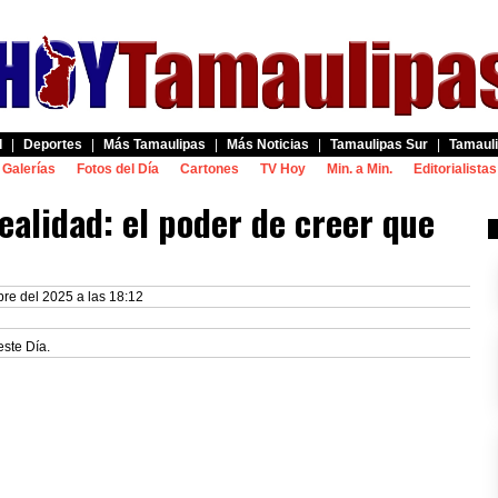
d
|
Deportes
|
Más Tamaulipas
|
Más Noticias
|
Tamaulipas Sur
|
Tamauli
Galerías
Fotos del Día
Cartones
TV Hoy
Min. a Min.
Editorialistas
ealidad: el poder de creer que
re del 2025 a las 18:12
este Día.