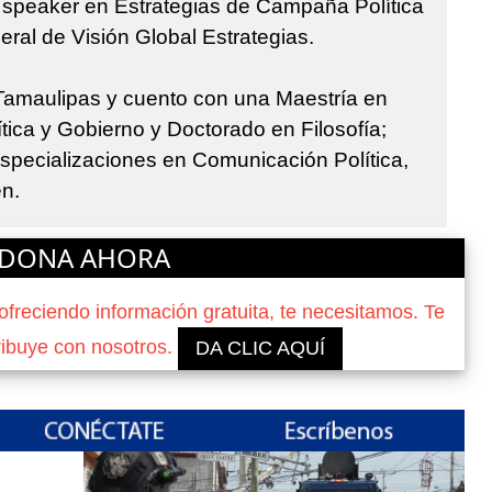
y speaker en Estrategias de Campaña Política
eral de Visión Global Estrategias.
 Tamaulipas y cuento con una Maestría en
tica y Gobierno y Doctorado en Filosofía;
specializaciones en Comunicación Política,
en.
DONA AHORA
reciendo información gratuita, te necesitamos. Te
ribuye con nosotros.
DA CLIC AQUÍ