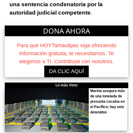
una sentencia condenatoria por la
autoridad judicial competente
.
DONA AHORA
Para que HOYTamaulipas siga ofreciendo
información gratuita, te necesitamos. Te
elegimos a TI. Contribuye con nosotros.
DA CLIC AQUÍ
Lo más Visto
Marina asegura más
de una tonelada de
presunta cocaína en
el Pacífico; hay seis
detenidos