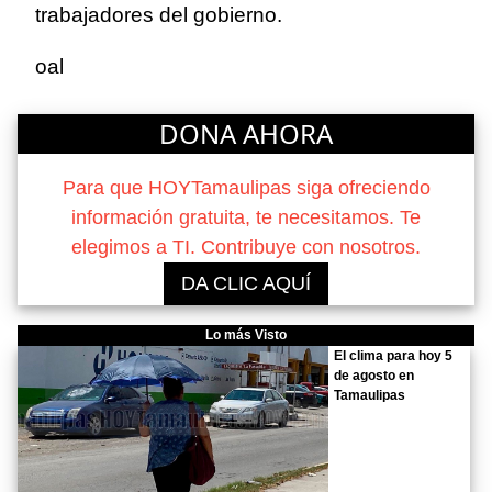
trabajadores del gobierno.
oal
DONA AHORA
Para que HOYTamaulipas siga ofreciendo
información gratuita, te necesitamos. Te
elegimos a TI. Contribuye con nosotros.
DA CLIC AQUÍ
Lo más Visto
El clima para hoy 5
de agosto en
Tamaulipas