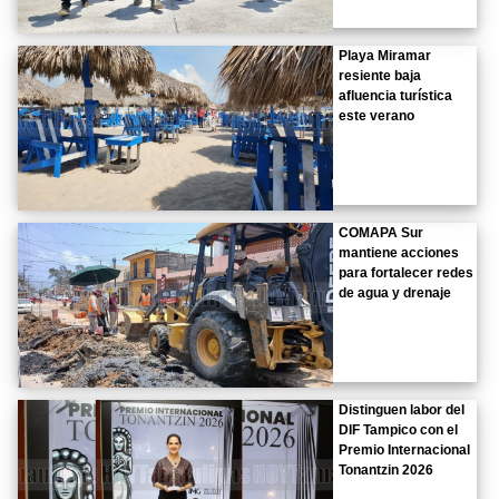
Playa Miramar
resiente baja
afluencia turística
este verano
COMAPA Sur
mantiene acciones
para fortalecer redes
de agua y drenaje
Distinguen labor del
DIF Tampico con el
Premio Internacional
Tonantzin 2026