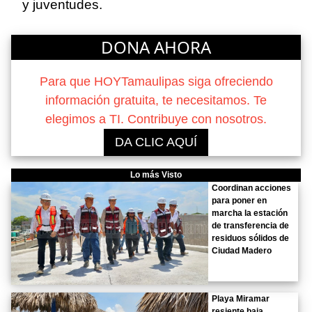
y juventudes.
DONA AHORA
Para que HOYTamaulipas siga ofreciendo
información gratuita, te necesitamos. Te
elegimos a TI. Contribuye con nosotros.
DA CLIC AQUÍ
Lo más Visto
Coordinan acciones
para poner en
marcha la estación
de transferencia de
residuos sólidos de
Ciudad Madero
Playa Miramar
resiente baja