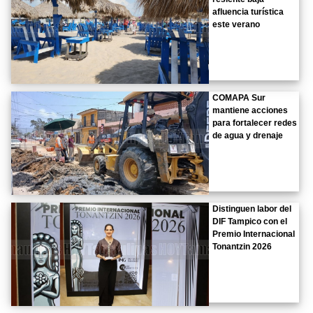
afluencia turística
este verano
COMAPA Sur
mantiene acciones
para fortalecer redes
de agua y drenaje
Distinguen labor del
DIF Tampico con el
Premio Internacional
Tonantzin 2026