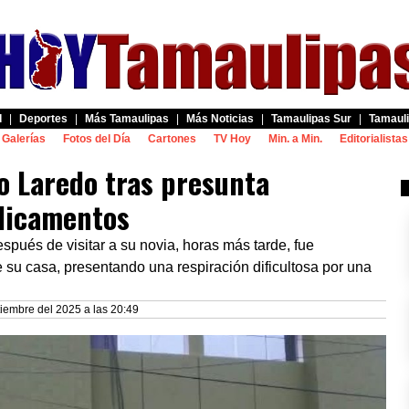
d
|
Deportes
|
Más Tamaulipas
|
Más Noticias
|
Tamaulipas Sur
|
Tamauli
Galerías
Fotos del Día
Cartones
TV Hoy
Min. a Min.
Editorialistas
o Laredo tras presunta
dicamentos
spués de visitar a su novia, horas más tarde, fue
 su casa, presentando una respiración dificultosa por una
iembre del 2025 a las 20:49