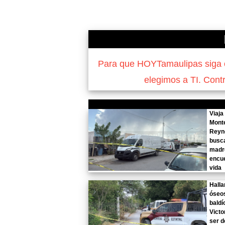
Para que HOYTamaulipas siga of
elegimos a TI. Cont
Viaja
Mont
Reyn
busca
madre
encue
vida
Halla
óseos
baldí
Victo
ser d