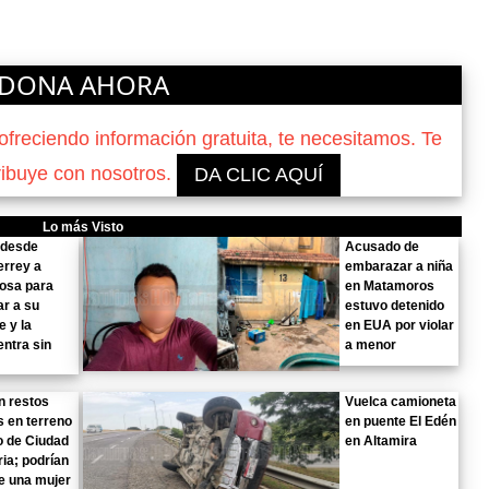
DONA AHORA
reciendo información gratuita, te necesitamos. Te
ribuye con nosotros.
DA CLIC AQUÍ
Lo más Visto
 desde
Acusado de
errey a
embarazar a niña
osa para
en Matamoros
r a su
estuvo detenido
 y la
en EUA por violar
ntra sin
a menor
n restos
Vuelca camioneta
 en terreno
en puente El Edén
o de Ciudad
en Altamira
ria; podrían
e una mujer