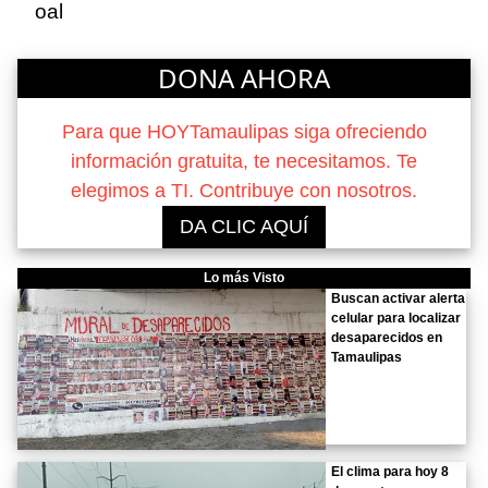
oal
DONA AHORA
Para que HOYTamaulipas siga ofreciendo
información gratuita, te necesitamos. Te
elegimos a TI. Contribuye con nosotros.
DA CLIC AQUÍ
Lo más Visto
Buscan activar alerta
celular para localizar
desaparecidos en
Tamaulipas
El clima para hoy 8