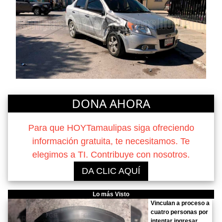
DONA AHORA
Para que HOYTamaulipas siga ofreciendo
información gratuita, te necesitamos. Te
elegimos a TI. Contribuye con nosotros.
DA CLIC AQUÍ
Lo más Visto
Vinculan a proceso a
cuatro personas por
intentar ingresar