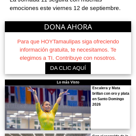
emociones este viernes 12 de septiembre.
DONA AHORA
Para que HOYTamaulipas siga ofreciendo
información gratuita, te necesitamos. Te
elegimos a TI. Contribuye con nosotros.
DA CLIC AQUÍ
Lo más Visto
Escalera y Mata
brillan con oro y plata
en Santo Domingo
2026