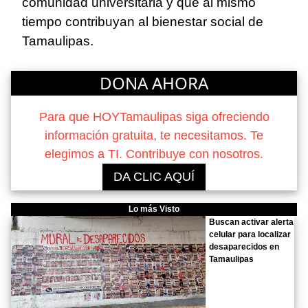
comunidad universitaria y que al mismo
tiempo contribuyan al bienestar social de
Tamaulipas.
DONA AHORA
Para que HOYTamaulipas siga ofreciendo
información gratuita, te necesitamos. Te
elegimos a TI. Contribuye con nosotros.
DA CLIC AQUÍ
Lo más Visto
Buscan activar alerta
celular para localizar
desaparecidos en
Tamaulipas