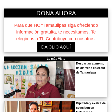
DONA AHORA
Para que HOYTamaulipas siga ofreciendo
información gratuita, te necesitamos. Te
elegimos a TI. Contribuye con nosotros.
DA CLIC AQUÍ
Lo más Visto
Descartan aumento
de diarreas en el sur
de Tamaulipas
Diputada y exalcalde
coinciden en