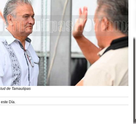
alud de Tamaulipas
 este Día.