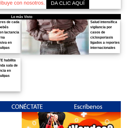
ribuye con nosotros.
DA CLIC AQUÍ
Lo más Visto
tres de cada
Salud intensifica
bebés
vigilancia por
en lactancia
casos de
rna
ciclosporiasis
siva en
ligados a reportes
ulipas
internacionales
E habilita
da sala de
ncia en
ulipas