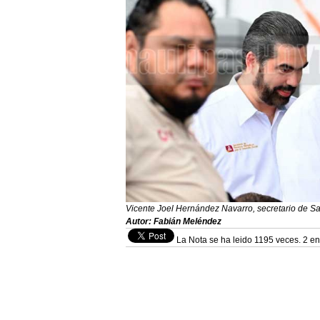
Vicente Joel Hernández Navarro, secretario de S
Autor: Fabián Meléndez
La Nota se ha leido 1195 veces. 2 en