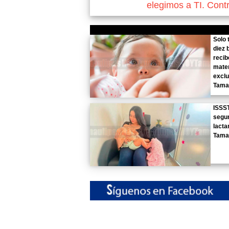
elegimos a TI. Cont
Solo 
diez 
recib
mate
exclu
Tama
ISSST
segun
lacta
Tama