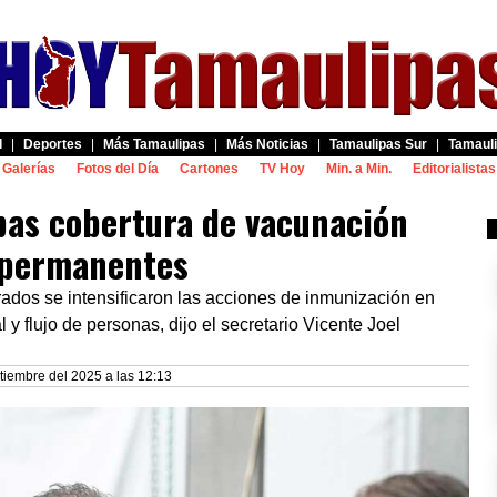
d
|
Deportes
|
Más Tamaulipas
|
Más Noticias
|
Tamaulipas Sur
|
Tamauli
Galerías
Fotos del Día
Cartones
TV Hoy
Min. a Min.
Editorialistas
as cobertura de vacunación
 permanentes
rados se intensificaron las acciones de inmunización en
 flujo de personas, dijo el secretario Vicente Joel
tiembre del 2025 a las 12:13