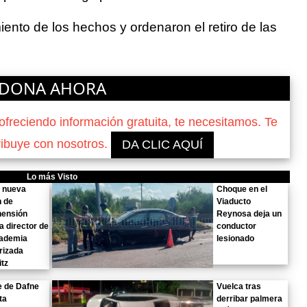
nto de los hechos y ordenaron el retiro de las
DONA AHORA
reciendo información gratuita, te necesitamos. Te
ribuye con nosotros.
DA CLIC AQUÍ
Lo más Visto
n nueva
Choque en el
n de
Viaducto
hensión
Reynosa deja un
a director de
conductor
cademia
lesionado
arizada
tz
e de Dafne
Vuelca tras
ta
derribar palmera