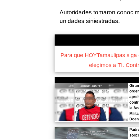
Autoridades tomaron conocimie
unidades siniestradas.
Para que HOYTamaulipas siga of
elegimos a TI. Cont
Gira
orde
apre
contr
la A
Milit
Doeni
Padr
solici