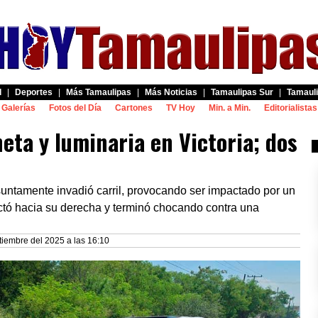
d
|
Deportes
|
Más Tamaulipas
|
Más Noticias
|
Tamaulipas Sur
|
Tamauli
Galerías
Fotos del Día
Cartones
TV Hoy
Min. a Min.
Editorialistas
ta y luminaria en Victoria; dos
ntamente invadió carril, provocando ser impactado por un
ectó hacia su derecha y terminó chocando contra una
tiembre del 2025 a las 16:10