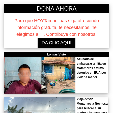
DONA AHORA
Para que HOYTamaulipas siga ofreciendo
información gratuita, te necesitamos. Te
elegimos a TI. Contribuye con nosotros.
DA CLIC AQUÍ
Lo más Visto
Acusado de
embarazar a niña en
Matamoros estuvo
detenido en EUA por
violar a menor
Viaja desde
Monterrey a Reynosa
para buscar a su
madre y la encuentra