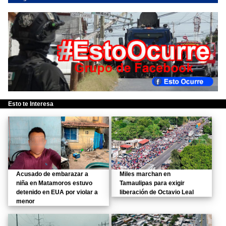
Esto te Interesa
Acusado de embarazar a
Miles marchan en
niña en Matamoros estuvo
Tamaulipas para exigir
detenido en EUA por violar a
liberación de Octavio Leal
menor