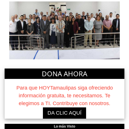
DONA AHORA
Para que HOYTamaulipas siga ofreciendo
información gratuita, te necesitamos. Te
elegimos a TI. Contribuye con nosotros.
DA CLIC AQUÍ
Lo más Visto