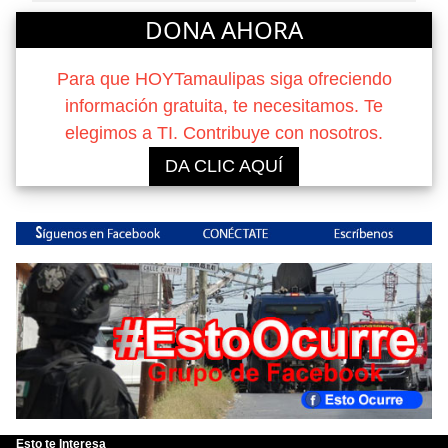
DONA AHORA
Para que HOYTamaulipas siga ofreciendo
información gratuita, te necesitamos. Te
elegimos a TI. Contribuye con nosotros.
DA CLIC AQUÍ
Esto te Interesa