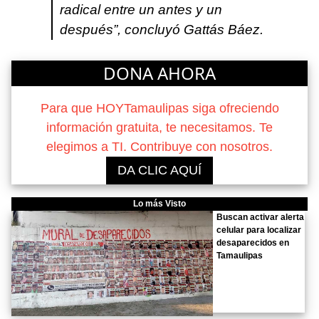
radical entre un antes y un
después”, concluyó Gattás Báez.
DONA AHORA
Para que HOYTamaulipas siga ofreciendo
información gratuita, te necesitamos. Te
elegimos a TI. Contribuye con nosotros.
DA CLIC AQUÍ
Lo más Visto
Buscan activar alerta
celular para localizar
desaparecidos en
Tamaulipas