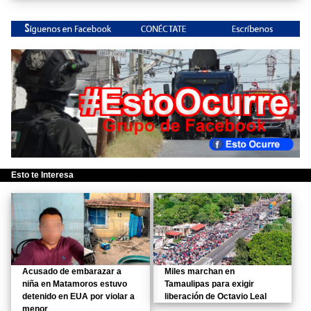
Esto te Interesa
Acusado de embarazar a
Miles marchan en
niña en Matamoros estuvo
Tamaulipas para exigir
detenido en EUA por violar a
liberación de Octavio Leal
menor