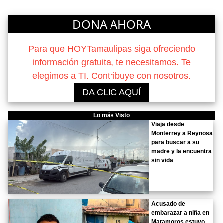
DONA AHORA
Para que HOYTamaulipas siga ofreciendo
información gratuita, te necesitamos. Te
elegimos a TI. Contribuye con nosotros.
DA CLIC AQUÍ
Lo más Visto
Viaja desde
Monterrey a Reynosa
para buscar a su
madre y la encuentra
sin vida
Acusado de
embarazar a niña en
Matamoros estuvo