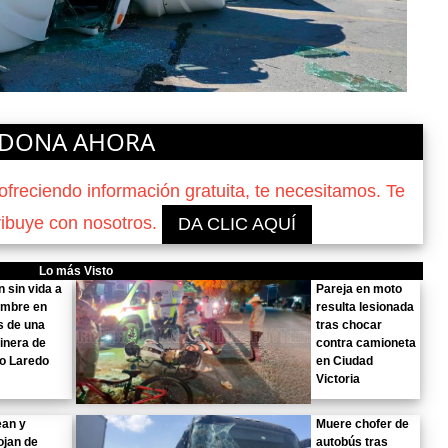
DONA AHORA
reciendo información gratuita, te necesitamos. Te
ribuye con nosotros.
DA CLIC AQUÍ
Lo más Visto
n sin vida a
Pareja en moto
ombre en
resulta lesionada
s de una
tras chocar
inera de
contra camioneta
o Laredo
en Ciudad
Victoria
ean y
Muere chofer de
ojan de
autobús tras