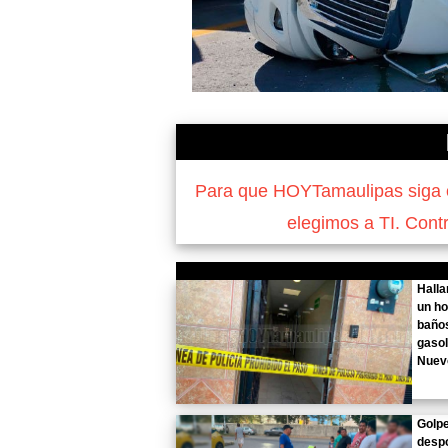
Para que HOYTamaulipas siga of
elegimos a TI. Cont
Halla
un h
baño
gasol
Nuev
Golp
desp