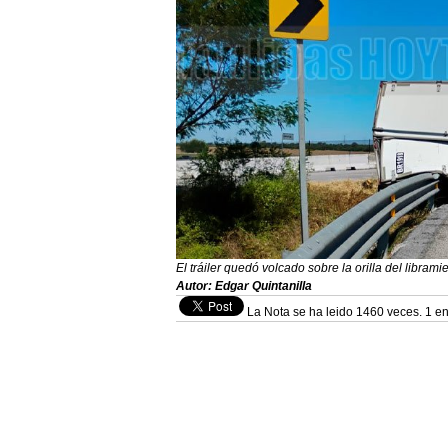
El tráiler quedó volcado sobre la orilla del libram
Autor: Edgar Quintanilla
La Nota se ha leido 1460 veces. 1 en