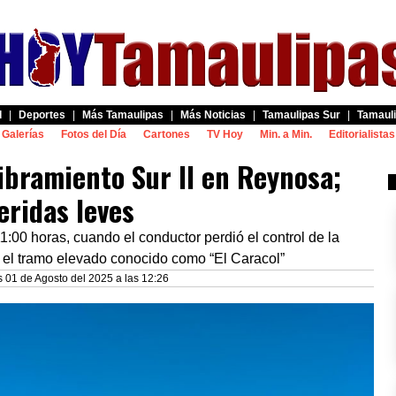
d
|
Deportes
|
Más Tamaulipas
|
Más Noticias
|
Tamaulipas Sur
|
Tamauli
Galerías
Fotos del Día
Cartones
TV Hoy
Min. a Min.
Editorialistas
libramiento Sur II en Reynosa;
eridas leves
11:00 horas, cuando el conductor perdió el control de la
n el tramo elevado conocido como “El Caracol”
s 01 de Agosto del 2025 a las 12:26