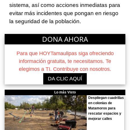
sistema, así como acciones inmediatas para
evitar más incidentes que pongan en riesgo
la seguridad de la población.
DONA AHORA
Para que HOYTamaulipas siga ofreciendo
información gratuita, te necesitamos. Te
elegimos a TI. Contribuye con nosotros.
DA CLIC AQUÍ
Lo más Visto
Despliegan cuadrillas
en colonias de
Matamoros para
rescatar espacios y
mejorar calles