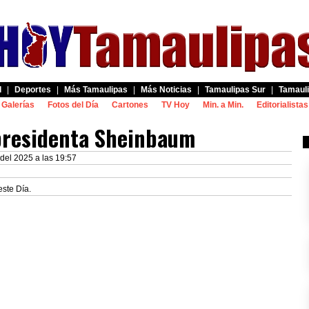
d
|
Deportes
|
Más Tamaulipas
|
Más Noticias
|
Tamaulipas Sur
|
Tamauli
Galerías
Fotos del Día
Cartones
TV Hoy
Min. a Min.
Editorialistas
presidenta Sheinbaum
 del 2025 a las 19:57
este Día.