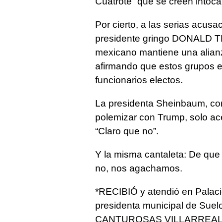
Cuatroté” que se creen intocab
Por cierto, a las serias acus
presidente gringo DONALD TR
mexicano mantiene una alianza
afirmando que estos grupos ej
funcionarios electos.
La presidenta Sheinbaum, con 
polemizar con Trump, solo ac
“Claro que no”.
Y la misma cantaleta: De que
no, nos agachamos.
*RECIBIÓ y atendió en Palacio
presidenta municipal de Su
CANTUROSAS VILLARREAL, a 