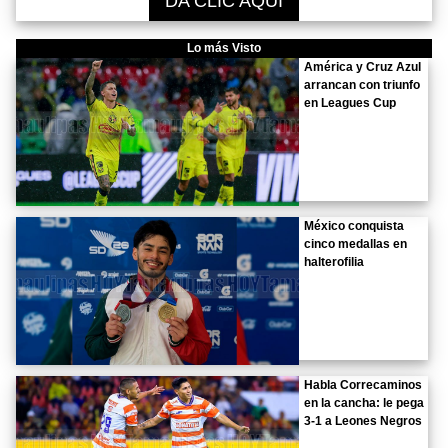
DA CLIC AQUÍ
Lo más Visto
América y Cruz Azul
arrancan con triunfo
en Leagues Cup
México conquista
cinco medallas en
halterofilia
Habla Correcaminos
en la cancha: le pega
3-1 a Leones Negros