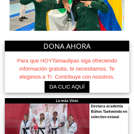
DONA AHORA
Para que HOYTamaulipas siga ofreciendo
información gratuita, te necesitamos. Te
elegimos a TI. Contribuye con nosotros.
DA CLIC AQUÍ
Lo más Visto
Destaca academia
Búhos Taekwondo en
selectivo estatal