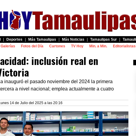
d
|
Deportes
|
Más Tamaulipas
|
Más Noticias
|
Tamaulipas Sur
|
Tamauli
Galerías
Fotos del Día
Cartones
TV Hoy
Min. a Min.
Editorialistas
pacidad: inclusión real en
ictoria
ia inauguró el pasado noviembre del 2024 la primera
tercera a nivel nacional; emplea actualmente a cuatro
Lunes 14 de Julio del 2025 a las 20:16