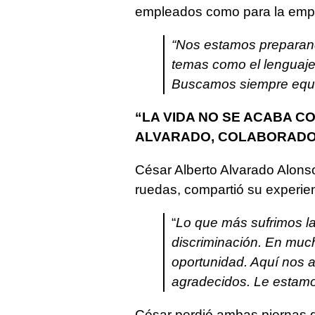
empleados como para la emp
“Nos estamos preparan
temas como el lenguaje
Buscamos siempre equ
“LA VIDA NO SE ACABA C
ALVARADO, COLABORAD
César Alberto Alvarado Alonso
ruedas, compartió su experie
“
Lo que más sufrimos l
discriminación. En muc
oportunidad. Aquí nos 
agradecidos. Le estam
César perdió ambas piernas d