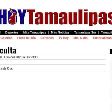
d
|
Deportes
|
Más Tamaulipas
|
Más Noticias
|
Tamaulipas Sur
|
Tamauli
Galerías
Fotos del Día
Cartones
TV Hoy
Min. a Min.
Editorialistas
oculta
e Julio del 2025 a las 23:13
 este Día.