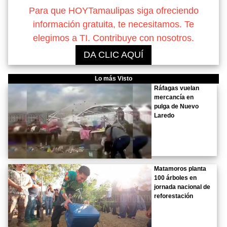
Para que HOYTamaulipas siga ofreciendo
información gratuita, te necesitamos. Te
elegimos a TI. Contribuye con nosotros.
DA CLIC AQUÍ
Lo más Visto
Ráfagas vuelan
mercancía en
pulga de Nuevo
Laredo
Matamoros planta
100 árboles en
jornada nacional de
reforestación