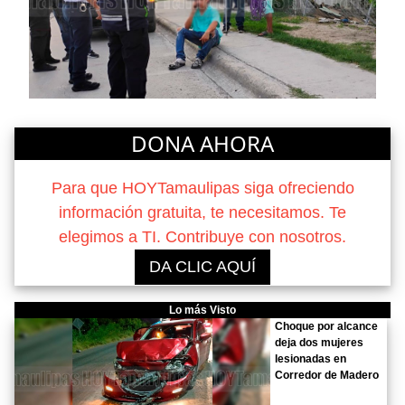
DONA AHORA
Para que HOYTamaulipas siga ofreciendo
información gratuita, te necesitamos. Te
elegimos a TI. Contribuye con nosotros.
DA CLIC AQUÍ
Lo más Visto
Choque por alcance
deja dos mujeres
lesionadas en
Corredor de Madero