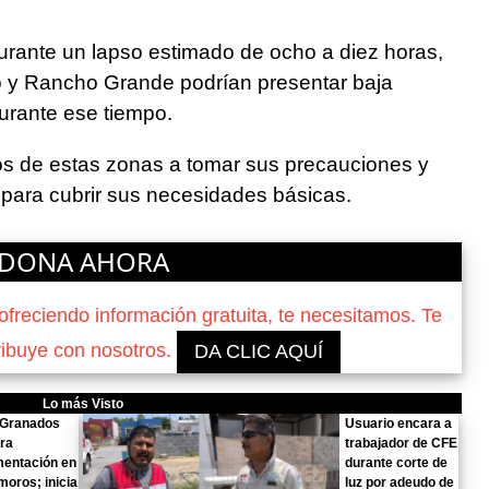
durante un lapso estimado de ocho a diez horas,
ro y Rancho Grande podrían presentar baja
durante ese tiempo.
s de estas zonas a tomar sus precauciones y
 para cubrir sus necesidades básicas.
DONA AHORA
reciendo información gratuita, te necesitamos. Te
ribuye con nosotros.
DA CLIC AQUÍ
Lo más Visto
 Granados
Usuario encara a
ra
trabajador de CFE
mentación en
durante corte de
oros; inicia
luz por adeudo de