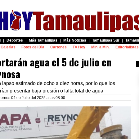
d
|
Deportes
|
Más Tamaulipas
|
Más Noticias
|
Tamaulipas Sur
|
Tamauli
Galerías
Fotos del Día
Cartones
TV Hoy
Min. a Min.
Editorialistas
rtarán agua el 5 de julio en
ynosa
n lapso estimado de ocho a diez horas, por lo que los
an presentar baja presión o falta total de agua
iernes 04 de Julio del 2025 a las 08:00