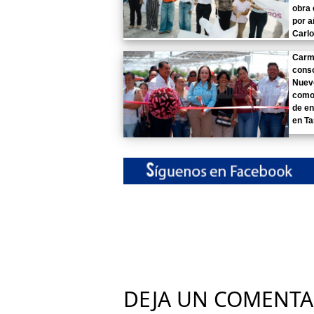
obra
por a
Carlo
Carme
conso
Nuev
como
de en
en T
DEJA UN COMENTA