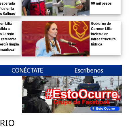
 esperada
60 mil pesos
ños en la
s Salinas
n Lilia
Gobierno de
lida a
Carmen Lilia
o Laredo
invierte en
 referente
infraestructura
ergía limpia
hídrica
amaulipas
RIO