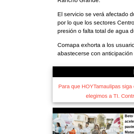
Rancho Grande.
El servicio se verá afectado 
por lo que los sectores Cent
presión o falta total de agua 
Comapa exhorta a los usuario
abastecerse con anticipación
Para que HOYTamaulipas siga of
elegimos a TI. Cont
Beto
acele
pavi
Matam