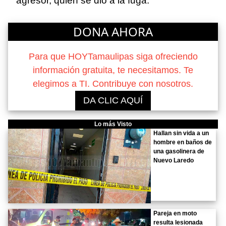
agresor, quien se dio a la fuga.
DONA AHORA
Para que HOYTamaulipas siga ofreciendo
información gratuita, te necesitamos. Te
elegimos a TI. Contribuye con nosotros.
DA CLIC AQUÍ
Lo más Visto
Hallan sin vida a un
hombre en baños de
una gasolinera de
Nuevo Laredo
Pareja en moto
resulta lesionada