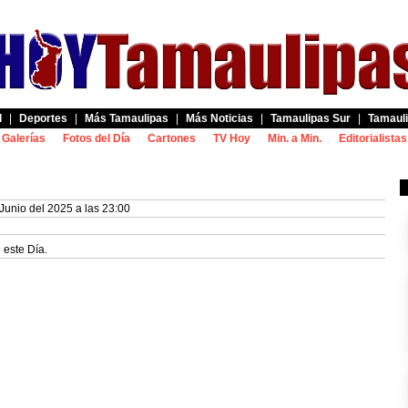
d
|
Deportes
|
Más Tamaulipas
|
Más Noticias
|
Tamaulipas Sur
|
Tamauli
Galerías
Fotos del Día
Cartones
TV Hoy
Min. a Min.
Editorialistas
Junio del 2025 a las 23:00
 este Día.