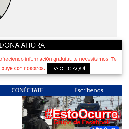
DONA AHORA
reciendo información gratuita, te necesitamos. Te
ribuye con nosotros.
DA CLIC AQUÍ