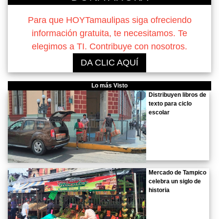
Para que HOYTamaulipas siga ofreciendo
información gratuita, te necesitamos. Te
elegimos a TI. Contribuye con nosotros.
DA CLIC AQUÍ
Lo más Visto
Distribuyen libros de
texto para ciclo
escolar
Mercado de Tampico
celebra un siglo de
historia