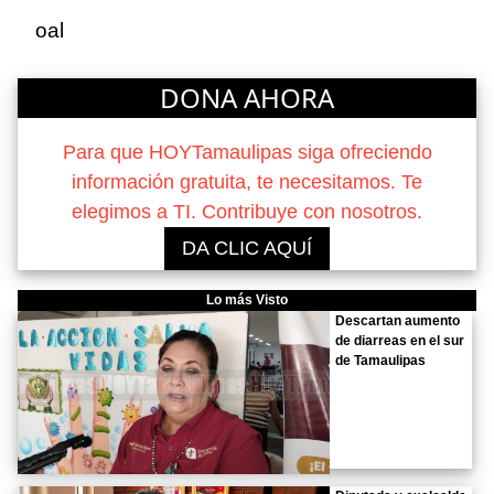
oal
DONA AHORA
Para que HOYTamaulipas siga ofreciendo
información gratuita, te necesitamos. Te
elegimos a TI. Contribuye con nosotros.
DA CLIC AQUÍ
Lo más Visto
Descartan aumento
de diarreas en el sur
de Tamaulipas