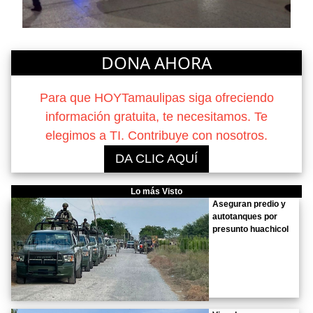
DONA AHORA
Para que HOYTamaulipas siga ofreciendo
información gratuita, te necesitamos. Te
elegimos a TI. Contribuye con nosotros.
DA CLIC AQUÍ
Lo más Visto
Aseguran predio y
autotanques por
presunto huachicol