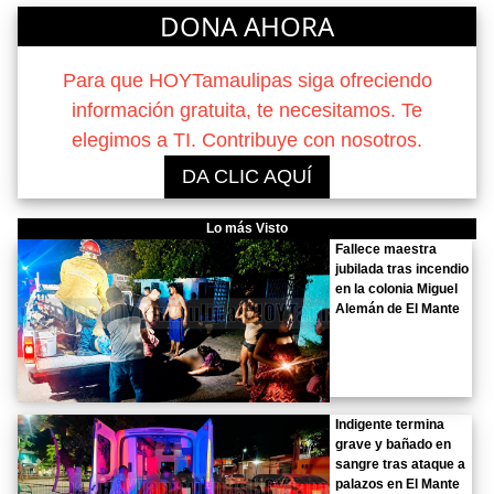
DONA AHORA
Para que HOYTamaulipas siga ofreciendo
información gratuita, te necesitamos. Te
elegimos a TI. Contribuye con nosotros.
DA CLIC AQUÍ
Lo más Visto
Fallece maestra
jubilada tras incendio
en la colonia Miguel
Alemán de El Mante
Indigente termina
grave y bañado en
sangre tras ataque a
palazos en El Mante