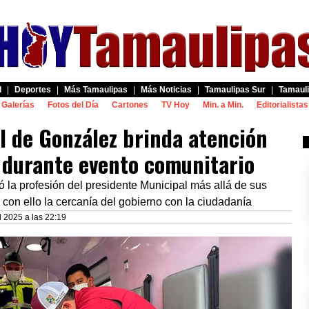
d
|
Deportes
|
Más Tamaulipas
|
Más Noticias
|
Tamaulipas Sur
|
Tamauli
Galerías
Fotos del Día
Cartones
TV Hoy
Min. a Min.
Editorialistas
l de González brinda atención
 durante evento comunitario
có la profesión del presidente Municipal más allá de sus
 con ello la cercanía del gobierno con la ciudadanía
l 2025 a las 22:19