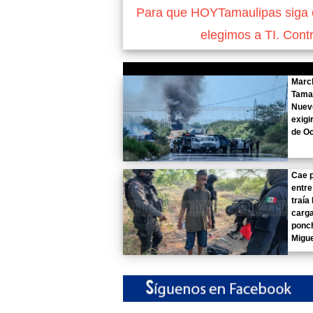
Para que HOYTamaulipas siga of
elegimos a TI. Cont
Marc
Tama
Nuev
exigi
de Oc
Cae p
entre
traía
carga
ponch
Migu