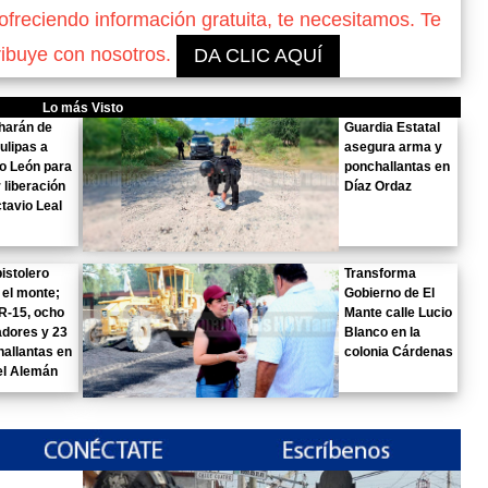
reciendo información gratuita, te necesitamos. Te
ribuye con nosotros.
DA CLIC AQUÍ
Lo más Visto
harán de
Guardia Estatal
ulipas a
asegura arma y
o León para
ponchallantas en
r liberación
Díaz Ordaz
tavio Leal
istolero
Transforma
 el monte;
Gobierno de El
 R-15, ocho
Mante calle Lucio
dores y 23
Blanco en la
allantas en
colonia Cárdenas
el Alemán