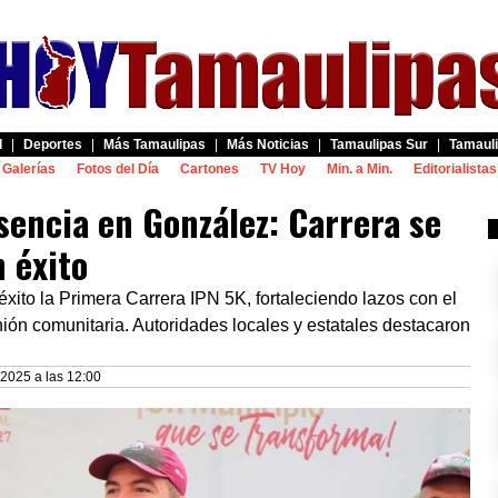
d
|
Deportes
|
Más Tamaulipas
|
Más Noticias
|
Tamaulipas Sur
|
Tamauli
Galerías
Fotos del Día
Cartones
TV Hoy
Min. a Min.
Editorialistas
sencia en González: Carrera se
n éxito
xito la Primera Carrera IPN 5K, fortaleciendo lazos con el
ión comunitaria. Autoridades locales y estatales destacaron
2025 a las 12:00