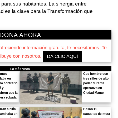
para sus habitantes. La sinergia entre
d es la clave para la Transformación que
DONA AHORA
reciendo información gratuita, te necesitamos. Te
ribuye con nosotros.
DA CLIC AQUÍ
Lo más Visto
ante:
Cae hombre con
laba en
tres rifles de alto
do contrario,
poder durante
ó y
operativo en
bren que la
Ciudad Mante
 era robada
izan a niña
Hallan 11
caminaba en
paquetes de mota