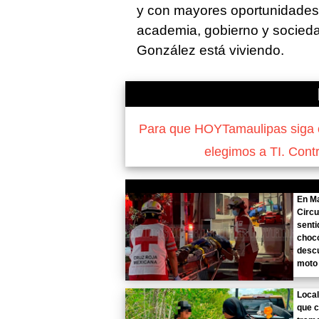
y con mayores oportunidades 
academia, gobierno y socieda
González está viviendo.
Para que HOYTamaulipas siga of
elegimos a TI. Cont
En M
Circu
senti
choc
descu
moto
Local
que 