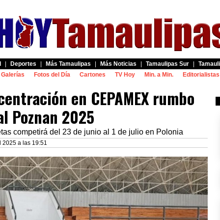
d
|
Deportes
|
Más Tamaulipas
|
Más Noticias
|
Tamaulipas Sur
|
Tamauli
Galerías
Fotos del Día
Cartones
TV Hoy
Min. a Min.
Editorialistas
ncentración en CEPAMEX rumbo
al Poznan 2025
as competirá del 23 de junio al 1 de julio en Polonia
 2025 a las 19:51