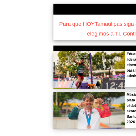
Para que HOYTamaulipas siga of
elegimos a TI. Cont
Edua
lider
cinco
para 
atlet
Méxi
plata
el de
skate
Sant
2026