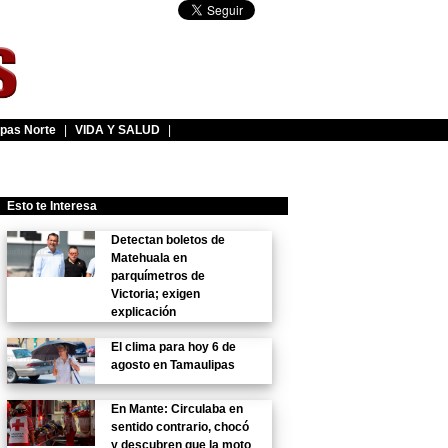
pas Norte
|
VIDA Y SALUD
|
Esto te Interesa
Detectan boletos de
Matehuala en
parquímetros de
Victoria; exigen
explicación
El clima para hoy 6 de
agosto en Tamaulipas
En Mante: Circulaba en
sentido contrario, chocó
y descubren que la moto