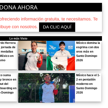
DONA AHORA
reciendo información gratuita, te necesitamos. Te
ribuye con nosotros.
DA CLIC AQUÍ
Lo más Visto
rdo Herrera
México domina la
a jornada de
esgrima con dos
 medallas
oros más en
México en
Santo Domingo
ismo
2026
co suma
México hace el 1-
 y bronce en
2 en pentatlón
but del
moderno en
boarding en
Santo Domingo
o Domingo
2026